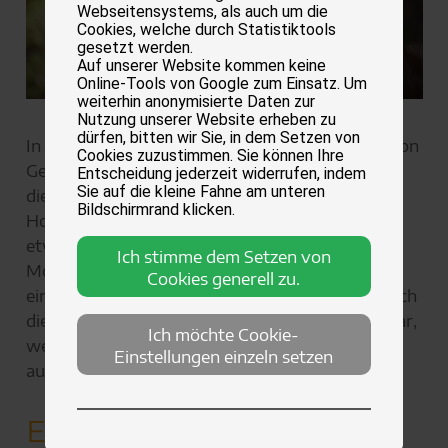
Webseitensystems, als auch um die
Cookies, welche durch Statistiktools
gesetzt werden.
Auf unserer Website kommen keine
Online-Tools von Google zum Einsatz. Um
weiterhin anonymisierte Daten zur
Nutzung unserer Website erheben zu
dürfen, bitten wir Sie, in dem Setzen von
In den meisten Fällen lernen Hunde die Namen von
Cookies zuzustimmen. Sie können Ihre
Gegenständen, indem ihre Bezugsperson ihnen
Entscheidung jederzeit widerrufen, indem
Sie auf die kleine Fahne am unteren
diese mehrfach zeigt und dabei benennt.
Bildschirmrand klicken.
Hochbegabte Hunde können jedoch offenbar
etwas, das bisher nur bei Kindern ab etwa 18
Ich stimme dem Setzen von
Monaten beobachtet worden ist: Sie belauschen
Cookies generell zu.
ein Gespräch zwischen Menschen und merken sich
die darin genannten Gegenstände – und das sogar,
Ich möchte Cookie-
wenn Wort und Gegenstand zeitversetzt
Einstellungen einzeln setzen
auftauchen.
Experiment mit zwei