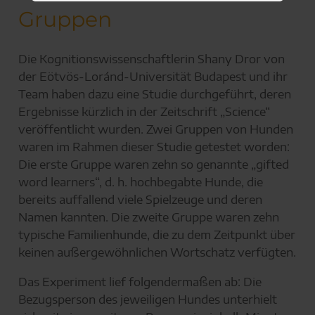
Gruppen
Die Kognitionswissenschaftlerin Shany Dror von
der Eötvös-Loránd-Universität Budapest und ihr
Team haben dazu eine Studie durchgeführt, deren
Ergebnisse kürzlich in der Zeitschrift „Science“
veröffentlicht wurden. Zwei Gruppen von Hunden
waren im Rahmen dieser Studie getestet worden:
Die erste Gruppe waren zehn so genannte „gifted
word learners“, d. h. hochbegabte Hunde, die
bereits auffallend viele Spielzeuge und deren
Namen kannten. Die zweite Gruppe waren zehn
typische Familienhunde, die zu dem Zeitpunkt über
keinen außergewöhnlichen Wortschatz verfügten.
Das Experiment lief folgendermaßen ab: Die
Bezugsperson des jeweiligen Hundes unterhielt