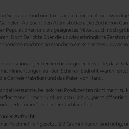
von Schwein, Rind und Co. tragen manchmal merkwürdige
Garnelen-Aufzucht den Atem stocken. Die Zucht von Garnel
der Populationen und als geeignetes Mittel, auch noch gr
ieren. Doch Berichte über die unwiederbringliche Zerstö
ienberichte machten so manchem ein schlechtes Gewissen.
 in sechsmonatiger Recherche aufgedeckt wurde, dass Skla
 mit Hinrichtungen auf den Schiffen bedroht waren, ents
f die Garnelenfabriken und das Pulen von Hand.
ndel versuchte, bei solchen Produzenten nicht mehr zu k
erflochtene Firmen rund um den Globus, „nicht öffentlic
Ende herkommen“, so der Deutschlandfunk.
usamer Aufzucht
mär Fischmehl eingesetzt. 2-3 Gramm davon sind nötig, u