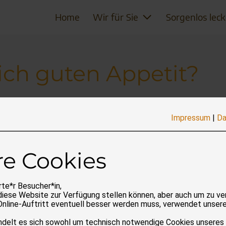
Home
Wir für Sie
Sorgenlos leck
ich guten Appetit?
Impressum
|
Da
atesse im Salat, auf dem Grill oder als Beilage im Pastag
etzterer die fürs Gewissen bessere Alternative sei. Doch
re Cookies
te*r Besucher*in,
diese Website zur Verfügung stellen können, aber auch um zu ve
Online-Auftritt eventuell besser werden muss, verwendet unser
andelt es sich sowohl um technisch notwendige Cookies unseres