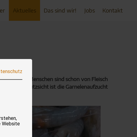
er
Aktuelles
Das sind wir!
Jobs
Kontakt
tenschutz
ericht. Viele Menschen sind schon von Fleisch
 aus Tierschutzsicht ist die Garnelenaufzucht
rstehen,
e Website