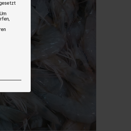
 gesetzt
 Um
rfen,
ren