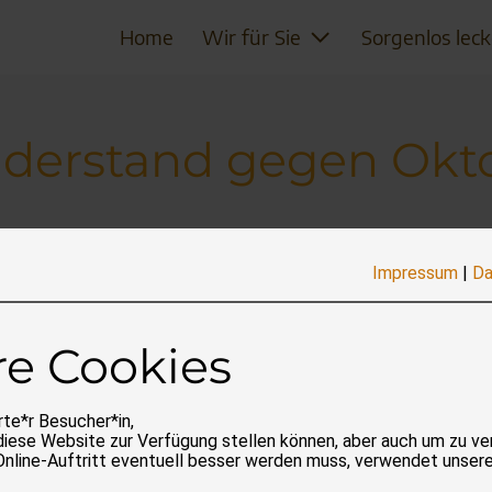
Home
Wir für Sie
Sorgenlos leck
Widerstand gegen Ok
Impressum
|
Da
re Cookies
te*r Besucher*in,
diese Website zur Verfügung stellen können, aber auch um zu ve
Online-Auftritt eventuell besser werden muss, verwendet unser