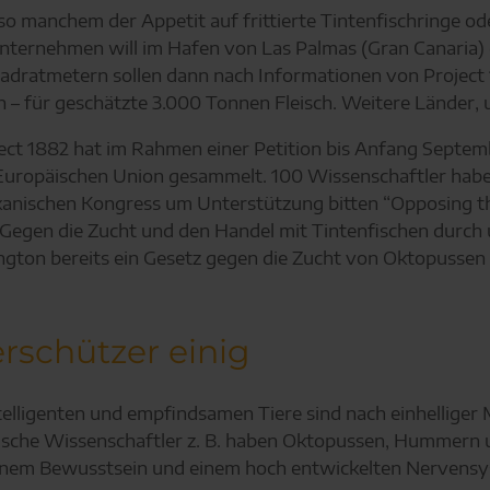
o manchem der Appetit auf frittierte Tintenfischringe od
iunternehmen will im Hafen von Las Palmas (Gran Canaria
dratmetern sollen dann nach Informationen von Project 1
 – für geschätzte 3.000 Tonnen Fleisch. Weitere Länder, u
ect 1882 hat im Rahmen einer Petition bis Anfang Septem
ropäischen Union gesammelt. 100 Wissenschaftler haben kü
ikanischen Kongress um Unterstützung bitten “Opposing t
 Gegen die Zucht und den Handel mit Tintenfischen durch 
on bereits ein Gesetz gegen die Zucht von Oktopussen un
rschützer einig
ntelligenten und empfindsamen Tiere sind nach einhellige
itische Wissenschaftler z. B. haben Oktopussen, Hummern
inem Bewusstsein und einem hoch entwickelten Nervensyste