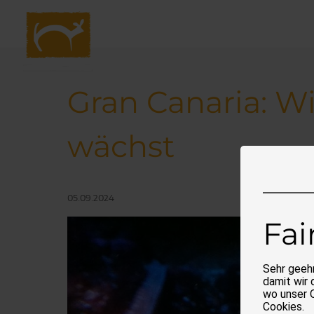
Navigation
überspringen
Gran Canaria: 
wächst
05.09.2024
Fai
Sehr geehr
damit wir 
wo unser 
Cookies.