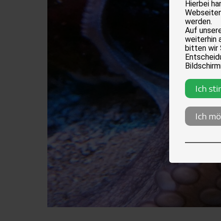
Hierbei h
Webseiten
werden.
Auf unser
weiterhin 
bitten wir
Entscheidu
Bildschirm
Ich st
Ich mö