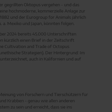
er gegrillten Oktopus vergehen - und das
) eine hochmoderne, kommerzielle Anlage zur
882 und der Eurogroup for Animals jährlich
. a. Mexiko und Japan, könnten folgen.
ber 2024 bereits 45.000 Unterschriften
rzlich einen Brief in der Zeitschrift
he Cultivation and Trade of Octopus
unethische Strategien). Der Hintergrund: Im
terzeichnet, auch in Kalifornien und auf
r Meinung von Forschern und Tierschützern für
 und Krabben - genau wie allen anderen
m zu sein und erreicht, dass sie ins