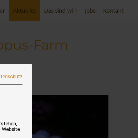
er
Aktuelles
Das sind wir!
Jobs
Kontakt
topus-Farm
tenschutz
rstehen,
e Website