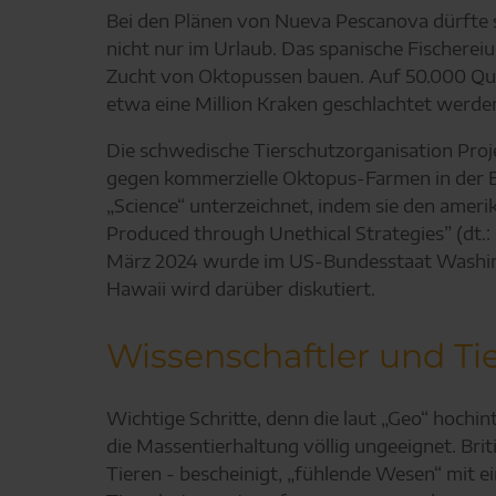
Bei den Plänen von Nueva Pescanova dürfte s
nicht nur im Urlaub. Das spanische Fischere
Zucht von Oktopussen bauen. Auf 50.000 Qua
etwa eine Million Kraken geschlachtet werden
Die schwedische Tierschutzorganisation Proj
gegen kommerzielle Oktopus-Farmen in der Eu
„Science“ unterzeichnet, indem sie den amer
Produced through Unethical Strategies” (dt.:
März 2024 wurde im US-Bundesstaat Washingt
Hawaii wird darüber diskutiert.
Wissenschaftler und Tie
Wichtige Schritte, denn die laut „Geo“ hochi
die Massentierhaltung völlig ungeeignet. Br
Tieren - bescheinigt, „fühlende Wesen“ mit e