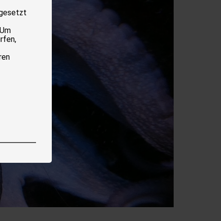
 gesetzt
 Um
rfen,
ren