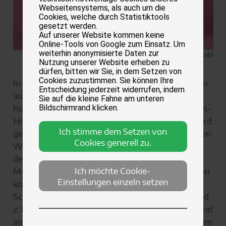
Webseitensystems, als auch um die
Cookies, welche durch Statistiktools
gesetzt werden.
Auf unserer Website kommen keine
Online-Tools von Google zum Einsatz. Um
weiterhin anonymisierte Daten zur
Symbolbild
Nutzung unserer Website erheben zu
dürfen, bitten wir Sie, in dem Setzen von
Cookies zuzustimmen. Sie können Ihre
In Köln, Düsseldorf oder Mainz wird seit Monaten
Entscheidung jederzeit widerrufen, indem
auf den Straßenkarneval hingefiebert. Die
Sie auf die kleine Fahne am unteren
Kostüme sind fertig gebastelt, die neuen Sessions-
Bildschirmrand klicken.
Hits geübt und die Kneipentickets gekauft. Es wird
Ich stimme dem Setzen von
geschunkelt und auf den Rosenmontagszügen den
Cookies generell zu.
Wagen zugejubelt. So manch einer denkt
deswegen nicht darüber nach, dass laute Musik,
Ich möchte Cookie-
Menschenmassen und Kostüme uns Spaß machen
Einstellungen einzeln setzen
können - unseren Hunden und Katzen aber nicht.
Schlimmer noch, Haustiere werden verkleidet und
z. B. in Kinderwagen mit zu Zügen genommen. Und
im Gegensatz zu Menschen können sie das Kostüm