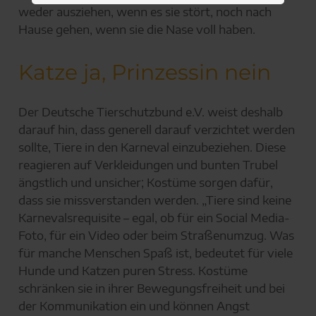
weder ausziehen, wenn es sie stört, noch nach
Hause gehen, wenn sie die Nase voll haben.
Katze ja, Prinzessin nein
Der Deutsche Tierschutzbund e.V. weist deshalb
darauf hin, dass generell darauf verzichtet werden
sollte, Tiere in den Karneval einzubeziehen. Diese
reagieren auf Verkleidungen und bunten Trubel
ängstlich und unsicher; Kostüme sorgen dafür,
dass sie missverstanden werden. „Tiere sind keine
Karnevalsrequisite – egal, ob für ein Social Media-
Foto, für ein Video oder beim Straßenumzug. Was
für manche Menschen Spaß ist, bedeutet für viele
Hunde und Katzen puren Stress. Kostüme
schränken sie in ihrer Bewegungsfreiheit und bei
der Kommunikation ein und können Angst