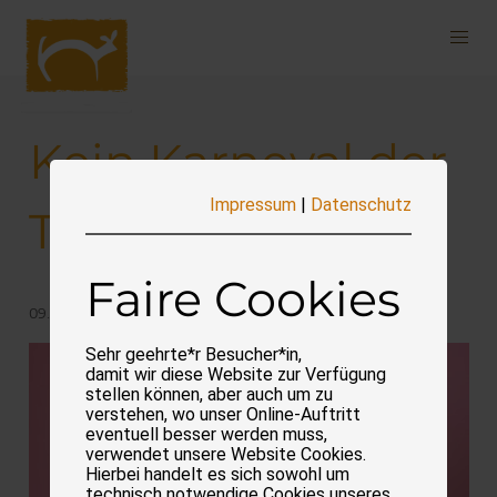
Navigation
überspringen
Kein Karneval der
Impressum
|
Datenschutz
Tiere
Faire Cookies
09.02.2026
Sehr geehrte*r Besucher*in,
damit wir diese Website zur Verfügung
stellen können, aber auch um zu
verstehen, wo unser Online-Auftritt
eventuell besser werden muss,
verwendet unsere Website Cookies.
Hierbei handelt es sich sowohl um
technisch notwendige Cookies unseres