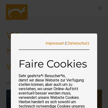
Navigation
überspringen
Wenn das
Impressum
|
Datenschutz
Haustier dement
Faire Cookies
wird
Sehr geehrte*r Besucher*in,
damit wir diese Website zur Verfügung
01.02.2026
stellen können, aber auch um zu
verstehen, wo unser Online-Auftritt
eventuell besser werden muss,
verwendet unsere Website Cookies.
Hierbei handelt es sich sowohl um
technisch notwendige Cookies unseres