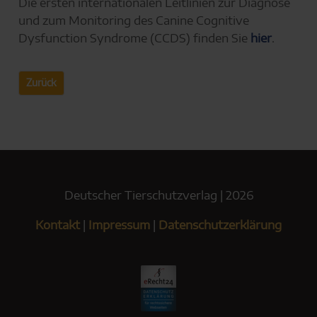
Die ersten internationalen Leitlinien zur Diagnose
und zum Monitoring des Canine Cognitive
Dysfunction Syndrome (CCDS) finden Sie
hier
.
Zurück
Deutscher Tierschutzverlag | 2026
Kontakt
|
Impressum
|
Datenschutzerklärung