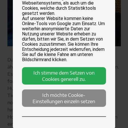
Webseitensystems, als auch um die
Cookies, welche durch Statistiktools
gesetzt werden.
Auf unserer Website kommen keine
Online-Tools von Google zum Einsatz. Um
weiterhin anonymisierte Daten zur
Nutzung unserer Website erheben zu
dürfen, bitten wir Sie, in dem Setzen von
Cookies zuzustimmen. Sie können Ihre
Entscheidung jederzeit widerrufen, indem
Sie auf die kleine Fahne am unteren
Das „Canine kognitive Dysfunktionssyndrom“
Bildschirmrand klicken.
ähnelt der Alzheimer-Erkrankung beim Menschen.
Ich stimme dem Setzen von
Es handelt sich dabei um eine stetig
Cookies generell zu.
fortschreitende Hirnerkrankung bei älteren
Hunden, deren Symptome laut der Stiftung
Ich möchte Cookie-
Tierärztliche Hochschule Hannover (TiHo) über
Einstellungen einzeln setzen
normale altersbedingte Veränderungen
hinausgehen. Der Leiter der Stiftung, Professor
Holger Volk, PhD, war einer von zwölf Fachleuten
eines Expertengremiums, das gemeinsam die