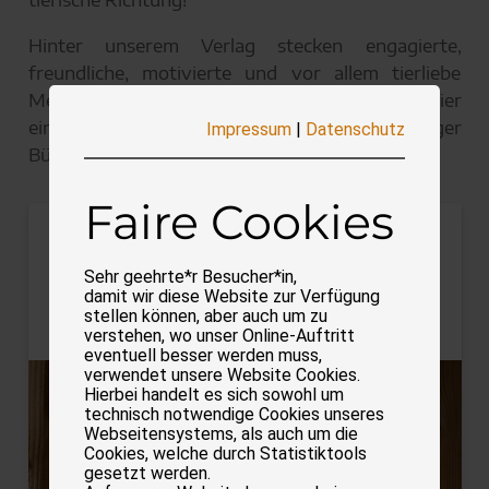
Hinter unserem Verlag stecken engagierte,
freundliche, motivierte und vor allem tierliebe
Menschen. Damit Sie ein Bild von uns haben, hier
eine kleine Vorstellungsrunde! Unser fleißiger
Impressum
|
Datenschutz
Büro-Kater darf natürlich nicht fehlen…
Faire Cookies
Sara Plinz
Sehr geehrte*r Besucher*in,
damit wir diese Website zur Verfügung
stellen können, aber auch um zu
Vorstand der x-up media AG
verstehen, wo unser Online-Auftritt
eventuell besser werden muss,
verwendet unsere Website Cookies.
Hierbei handelt es sich sowohl um
technisch notwendige Cookies unseres
Webseitensystems, als auch um die
Cookies, welche durch Statistiktools
gesetzt werden.