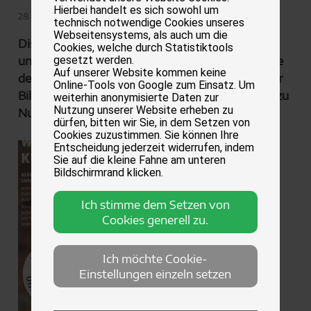
Hierbei handelt es sich sowohl um
28.07.2020
technisch notwendige Cookies unseres
Webseitensystems, als auch um die
Discounter ALDI-Süd zieht mit einer
Cookies, welche durch Statistiktools
unverschämten Initiative zum wiederholten Male
gesetzt werden.
Auf unserer Website kommen keine
den Zorn vieler Tierfreunde auf sich. Wie sich der
Online-Tools von Google zum Einsatz. Um
Billigpreis-Riese das Unwissen der Verbraucher zu
weiterhin anonymisierte Daten zur
Nutzung unserer Website erheben zu
Nutze macht und diese täuscht …
dürfen, bitten wir Sie, in dem Setzen von
Cookies zuzustimmen. Sie können Ihre
In seinen
Entscheidung jederzeit widerrufen, indem
Sie auf die kleine Fahne am unteren
jüngsten
Bildschirmrand klicken.
Ich stimme dem Setzen von
Cookies generell zu.
Ich möchte Cookie-
Einstellungen einzeln setzen