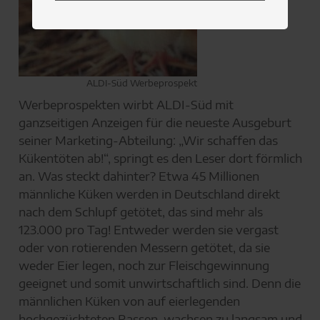
ALDI-Süd Werbeprospekt
Werbeprospekten wirbt ALDI-Süd mit
ganzseitigen Anzeigen für die neueste Ausgeburt
seiner Marketing-Abteilung: „Wir schaffen das
Kükentöten ab!“, springt es den Leser dort förmlich
an. Was steckt dahinter? Etwa 45 Millionen
männliche Küken werden in Deutschland direkt
nach dem Schlupf getötet, das sind mehr als
123.000 pro Tag! Entweder werden sie vergast
oder von rotierenden Messern getötet, da sie
weder Eier legen, noch zur Fleischgewinnung
geeignet und somit unwirtschaftlich sind. Denn die
männlichen Küken von auf eierlegenden
hochgezüchteten Rassen, wachsen zu langsam und