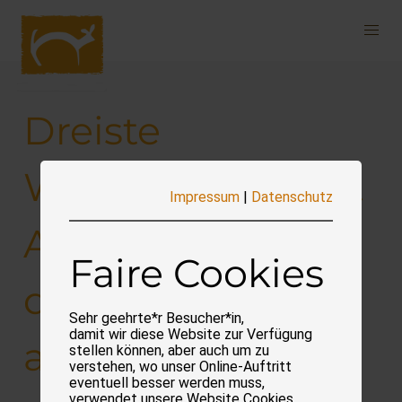
Navigation
überspringen
Dreiste
Werbelüge! Nicht
Impressum
|
Datenschutz
ALDI-Süd schafft
Faire Cookies
das Kükentöten
Sehr geehrte*r Besucher*in,
damit wir diese Website zur Verfügung
ab!
stellen können, aber auch um zu
verstehen, wo unser Online-Auftritt
eventuell besser werden muss,
verwendet unsere Website Cookies.