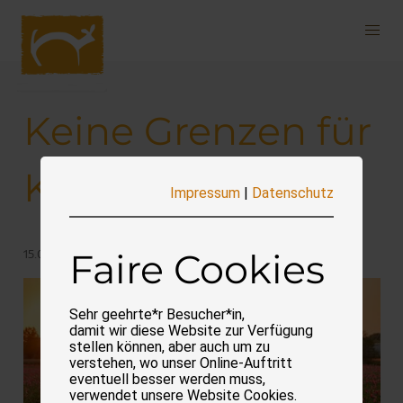
Navigation
überspringen
Keine Grenzen für
Klicks
Impressum
|
Datenschutz
Faire Cookies
15.06.2025
Sehr geehrte*r Besucher*in,
damit wir diese Website zur Verfügung
stellen können, aber auch um zu
verstehen, wo unser Online-Auftritt
eventuell besser werden muss,
verwendet unsere Website Cookies.