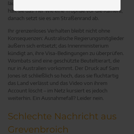
läuft, die Mutter ist ihr auf den Fersen. Am Auto
hält sie das Tier wie eine Trophäe vor die Kamera,
danach setzt sie es am Straßenrand ab.
Ihr grenzenloses Verhalten bleibt nicht ohne
Konsequenzen: Australische Regierungsmitglieder
äußern sich entsetzt; das Innenministerium
kündigt an, ihre Visa-Bedingungen zu überprüfen.
Wombats sind eine geschützte Beuteltierart, die
nur in Australien vorkommt. Der Druck auf Sam
Jones ist schließlich so hoch, dass sie fluchtartig
das Land verlässt und das Video von ihrem
Account löscht – im Netz kursiert es jedoch
weiterhin. Ein Ausnahmefall? Leider nein.
Schlechte Nachricht aus
Grevenbroich