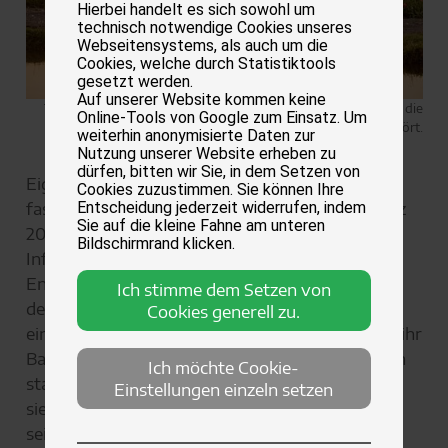
Hierbei handelt es sich sowohl um
technisch notwendige Cookies unseres
Webseitensystems, als auch um die
Cookies, welche durch Statistiktools
gesetzt werden.
Auf unserer Website kommen keine
Tulpenfelder sind ein beliebtes Fotomotiv im Frühjahr. Tiere, die
Online-Tools von Google zum Einsatz. Um
hier leben, werden jedoch empfindlich gestört.
weiterhin anonymisierte Daten zur
Nutzung unserer Website erheben zu
dürfen, bitten wir Sie, in dem Setzen von
Eigentlich wirkt das Video so surreal, dass man
Cookies zuzustimmen. Sie können Ihre
fast an seiner Echtheit zweifeln möchte. Im März
Entscheidung jederzeit widerrufen, indem
Sie auf die kleine Fahne am unteren
2025 reist Sam Jones – US-Amerikanerin,
Bildschirmrand klicken.
Influencerin sowie selbst ernannte „Outdoor-
Enthusiastin und Jägerin“ – nach Australien. Auf
Ich stimme dem Setzen von
der Suche nach guten Bildmotiven stößt sie an
Cookies generell zu.
einer Landstraße auf eine Wombat-Mutter und ihr
Baby. Sie beginnt zu filmen und löst damit jedoch
Ich möchte Cookie-
statt Likes einen Shitstorm aus: Auf dem Video
Einstellungen einzeln setzen
sieht man, wie sie das strampelnde Jungtier von
seiner Mutter wegreißt und damit zu ihrem SUV