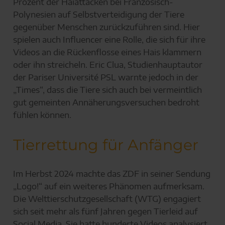
Prozent der Haiattacken bei Französisch-
Polynesien auf Selbstverteidigung der Tiere
gegenüber Menschen zurückzuführen sind. Hier
spielen auch Influencer eine Rolle, die sich für ihre
Videos an die Rückenflosse eines Hais klammern
oder ihn streicheln. Eric Clua, Studienhauptautor
der Pariser Université PSL warnte jedoch in der
„Times“, dass die Tiere sich auch bei vermeintlich
gut gemeinten Annäherungsversuchen bedroht
fühlen können.
Tierrettung für Anfänger
Im Herbst 2024 machte das ZDF in seiner Sendung
„Logo!“ auf ein weiteres Phänomen aufmerksam.
Die Welttierschutzgesellschaft (WTG) engagiert
sich seit mehr als fünf Jahren gegen Tierleid auf
Social Media. Sie hatte hunderte Videos analysiert,