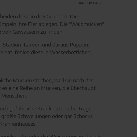
pixabay.com
heiden diese in drei Gruppen. Die
ümpeln ihre Eier ablegen. Die "Waldmücken"
 von Gewässern zu finden.
en Stadium Larven und daraus Puppen.
e hat, fehlen diese in Wasserbottichen,
iche Mücken stechen, weil sie nach der
t es eine Reihe an Mücken, die überhaupt
n Menschen.
auch gefährliche Krankheiten übertragen
en große Schwellungen oder gar Schocks
 Krankenhauses.
ingelmücke oder die Wiesenmücke, die alle