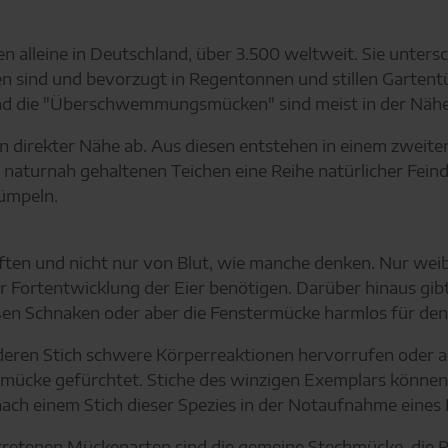
 alleine in Deutschland, über 3.500 weltweit. Sie untersc
 sind und bevorzugt in Regentonnen und stillen Gartent
d die "Überschwemmungsmücken" sind meist in der Nähe
n direkter Nähe ab. Aus diesen entstehen in einem zweit
 naturnah gehaltenen Teichen eine Reihe natürlicher Feind
ümpeln.
ten und nicht nur von Blut, wie manche denken. Nur weibl
r Fortentwicklung der Eier benötigen. Darüber hinaus gib
roßen Schnaken oder aber die Fenstermücke harmlos für de
 deren Stich schwere Körperreaktionen hervorrufen oder 
elmücke gefürchtet. Stiche des winzigen Exemplars könn
ach einem Stich dieser Spezies in der Notaufnahme eines
tretenen Mückenarten sind die gemeine Stechmücke, die R