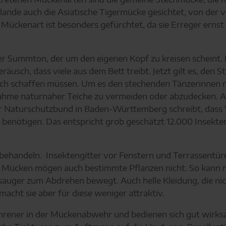
nde auch die Asiatische Tigermücke gesichtet, von der ver
e Mückenart ist besonders gefürchtet, da sie Erreger ern
r Summton, der um den eigenen Kopf zu kreisen scheint. 
äusch, dass viele aus dem Bett treibt. Jetzt gilt es, den S
mach schaffen müssen. Um es den stechenden Tänzerinnen m
hme naturnaher Teiche zu vermeiden oder abzudecken. Ab
er Naturschutzbund in Baden-Württemberg schreibt, dass 
n benötigen. Das entspricht grob geschätzt 12.000 Insekten
he behandeln. Insektengitter vor Fenstern und Terrassentü
n. Mücken mögen auch bestimmte Pflanzen nicht. So kann 
auger zum Abdrehen bewegt. Auch helle Kleidung, die nicht 
cht sie aber für diese weniger attraktiv.
hrener in der Mückenabwehr und bedienen sich gut wirk