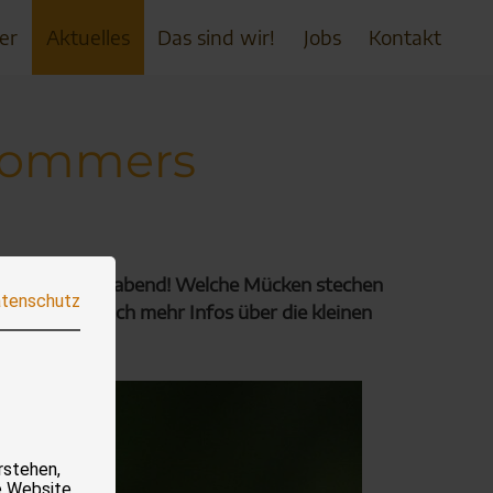
er
Aktuelles
Das sind wir!
Jobs
Kontakt
 Sommers
n einem Sommerabend! Welche Mücken stechen
tenschutz
 darauf und noch mehr Infos über die kleinen
rstehen,
e Website