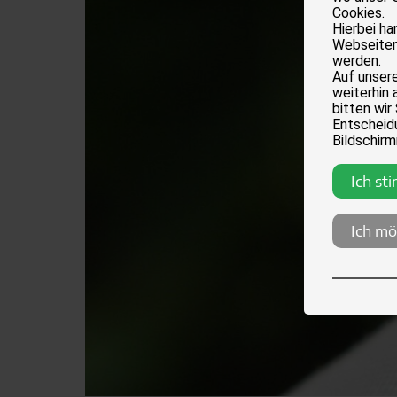
Cookies.
Hierbei h
Webseiten
werden.
Auf unser
weiterhin 
bitten wir
Entscheidu
Bildschirm
Ich st
Ich mö