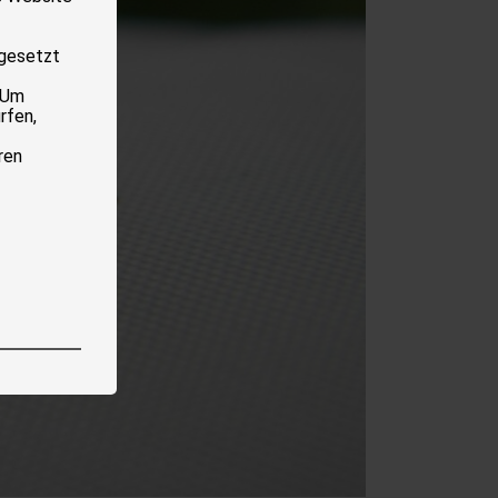
 gesetzt
 Um
rfen,
ren