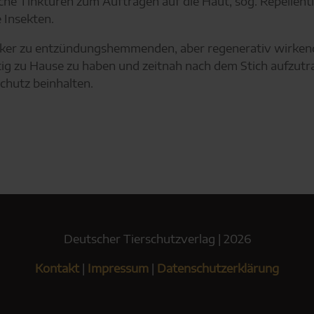
he Tinkturen zum Auftragen auf die Haut, sog. Repellenti
 Insekten.
theker zu entzündungshemmenden, aber regenerativ wirke
zeitig zu Hause zu haben und zeitnah nach dem Stich aufzu
chutz beinhalten.
Deutscher Tierschutzverlag | 2026
Kontakt
|
Impressum
|
Datenschutzerklärung