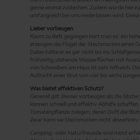
gerne einmal zustechen. Zudem wurde hierzula
umfangreich bei uns niederlassen wird. Dies
Lieber vorbeugen
Kaum zu Bett gegangen hört man es: ein hohe
erzeugen die Flügel der Stechmücken jenes Ger
Dabei hätte er es gar nicht bis ins Schlafge
frühzeitig stehende Wasserflächen mit Ausna
von Schwalben am Haus ist sehr hilfreich. D
Aufzucht einer Brut von vier bis sechs Junge
Was bietet effektiven Schutz?
Generell gilt: Besser vorbeugen als die Stic
können schnell und effektiv Abhilfe schaffe
Tomatenpflanze zulegen, deren Duft die Bluts
Zwar kann sie Stechmücken nicht abwehren, ma
Camping- oder Naturfreunde sind meist erfa