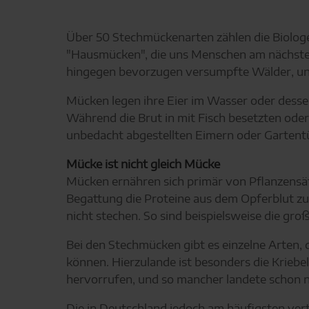
Über 50 Stechmückenarten zählen die Biologen
"Hausmücken", die uns Menschen am nächsten
hingegen bevorzugen versumpfte Wälder, un
Mücken legen ihre Eier im Wasser oder desse
Während die Brut in mit Fisch besetzten oder
unbedacht abgestellten Eimern oder Gartent
Mücke ist nicht gleich Mücke
Mücken ernähren sich primär von Pflanzensäf
Begattung die Proteine aus dem Opferblut zu
nicht stechen. So sind beispielsweise die g
Bei den Stechmücken gibt es einzelne Arten,
können. Hierzulande ist besonders die Krieb
hervorrufen, und so mancher landete schon n
Die in Deutschland jedoch am häufigsten ver