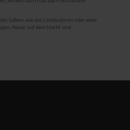
en, wirken durch das darin enthaltene
nden Salben wie das Combudoron oder einer
tragen. Neuer auf dem Markt sind