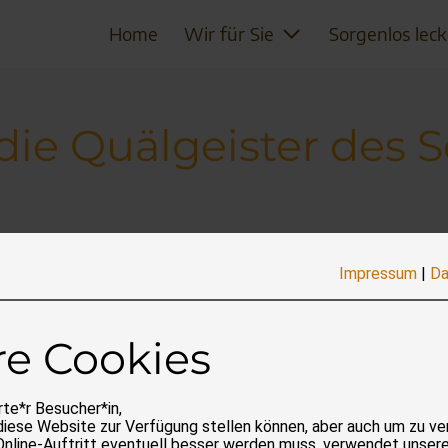
Home
Wir für Sie
Sorgenlos leck
die Quälgeister des
hen um den Nachtschlaf oder verdirbt die gute Laune a
Impressum
|
Da
ist zu tun, wenn der Stich bereits erfolgt ist? Antworten
re Cookies
te*r Besucher*in,
diese Website zur Verfügung stellen können, aber auch um zu ve
Online-Auftritt eventuell besser werden muss, verwendet unser