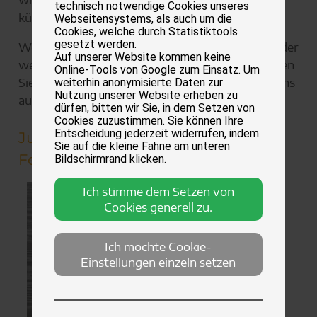
technisch notwendige Cookies unseres
kümmern uns um beides!
Webseitensystems, als auch um die
Cookies, welche durch Statistiktools
gesetzt werden.
Wenn Sie Interesse an diesem Produkt haben, oder
Auf unserer Website kommen keine
weitere Informationen erhalten möchten, nehmen
Online-Tools von Google zum Einsatz. Um
Sie gerne
hier
Kontakt mit uns auf. Wir freuen uns
weiterhin anonymisierte Daten zur
Nutzung unserer Website erheben zu
auf Ihre Anfrage!
dürfen, bitten wir Sie, in dem Setzen von
Cookies zuzustimmen. Sie können Ihre
Entscheidung jederzeit widerrufen, indem
Jubiläumsbroschüren und
Sie auf die kleine Fahne am unteren
Festschriften
Bildschirmrand klicken.
Ich stimme dem Setzen von
Cookies generell zu.
Ich möchte Cookie-
Einstellungen einzeln setzen