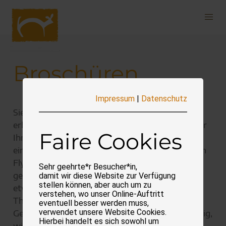
Navigation
überspringen
Broschüren
Impressum
|
Datenschutz
Sie haben ein besonderes Projekt, welches eine
erhöhte Unterstützung braucht? Dann helfen wir
Faire Cookies
Ihnen gerne bei der Gestaltung und Produktion
einer hochwertigen Broschüre. Im Gegenzug zum
Flyer besteht eine Broschüre aus mehreren,
Sehr geehrte*r Besucher*in,
gehefteten Seiten. Eine gute Wahl, wenn Sie
damit wir diese Website zur Verfügung
stellen können, aber auch um zu
etwas mehr Informationen über ein bestimmtes
verstehen, wo unser Online-Auftritt
Thema kundtun wollen. Die einwandfreie
eventuell besser werden muss,
verwendet unsere Website Cookies.
Gestaltung der Broschüre ist dabei ebenso wichtig,
Hierbei handelt es sich sowohl um
wie ein qualitativer, zielgerichteter Text. Wir