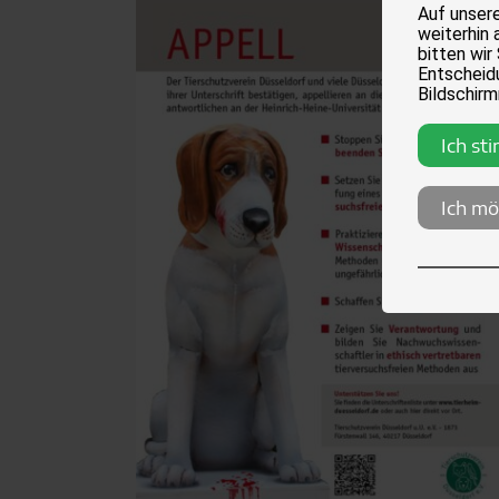
Auf unser
weiterhin 
bitten wir
Entscheidu
Bildschirm
Ich st
Ich mö