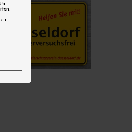
 Um
rfen,
ren