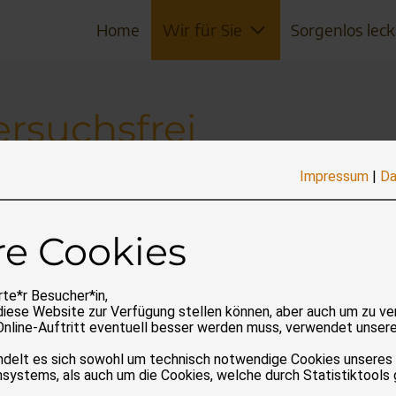
Home
Wir für Sie
Sorgenlos leck
ersuchsfrei
Impressum
|
Da
g e.V. engagiert sich gemeinsam mit anderen Vereinen fü
uche, die an der Heinrich-Heine-Universität in Düsseldor
re Cookies
issständen erreicht werden, haben wir verschiedene P
ert und produziert. Dazu gehören Sticker, Taschen und Bü
te*r Besucher*in,
innlose Tierversuche in Ihrer Stadt durchgeführt werden
diese Website zur Verfügung stellen können, aber auch um zu ve
Online-Auftritt eventuell besser werden muss, verwendet unser
rstützung benötigen? Wir entwerfen eine Kampagne und hel
da, um Sie zu unterstützen! Unsere Kontaktdaten finden Sie
andelt es sich sowohl um technisch notwendige Cookies unseres
systems, als auch um die Cookies, welche durch Statistiktools