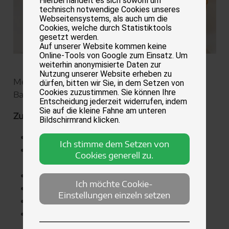
Hierbei handelt es sich sowohl um
technisch notwendige Cookies unseres
Webseitensystems, als auch um die
Cookies, welche durch Statistiktools
gesetzt werden.
Auf unserer Website kommen keine
Online-Tools von Google zum Einsatz. Um
weiterhin anonymisierte Daten zur
Nutzung unserer Website erheben zu
Menge: 1 Tarte mit Ø 22 cm
dürfen, bitten wir Sie, in dem Setzen von
Cookies zuzustimmen. Sie können Ihre
Backzeit: 30 Minuten
Entscheidung jederzeit widerrufen, indem
Sie auf die kleine Fahne am unteren
Zutaten Mürbeteig:
Bildschirmrand klicken.
160 g Mehl
Ich stimme dem Setzen von
110 g Pflanzenmargarine, gut gekühlt (z. B.
Cookies generell zu.
Alsan)
40 g Zucker
Ich möchte Cookie-
2 Msp. Backpulver
Einstellungen einzeln setzen
1 Prise Salz
2-3 EL eiskaltes Wasser