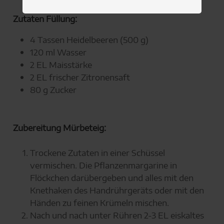
Zutaten Füllung:
4 Tassen Heidelbeeren (500 g)
120 ml Wasser
2 EL Maisstärke
2 EL frischer Zitronensaft
80 g Zucker
Zubereitung Mürbeteig:
Trockene Zutaten in einer Schüssel
vermischen. Die Pflanzenmargarine in
Flöckchen darübergeben und alles mit den
Knethaken des Handrührgeräts oder mit den
Händen zu feinen Krümeln mischen.
Nach und nach unter Rühren 2-3 EL eiskaltes