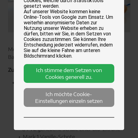
Cookies, welche durch Statistiktools
gesetzt werden.
Auf unserer Website kommen keine
Online-Tools von Google zum Einsatz. Um
weiterhin anonymisierte Daten zur
Nutzung unserer Website erheben zu
dürfen, bitten wir Sie, in dem Setzen von
Cookies zuzustimmen. Sie können Ihre
Entscheidung jederzeit widerrufen, indem
Menge: 28-30 Spekulatius
Sie auf die kleine Fahne am unteren
Bildschirmrand klicken.
Backzeit: 10 Minuten
Zutaten:
Ich stimme dem Setzen von
Cookies generell zu.
250 g Weizenmehl
• 100 g Puderzucker
Ich möchte Cookie-
• 1 TL Backpulver
Einstellungen einzeln setzen
• 125 g Pflanzenmargarine (z.B. Alsan)
• 60 ml Pflanzenmilch (Reismilch)
• 1 1/2 TL Spekulatiusgewürz
• 1/4 TL geriebene Schale einer Bio-Zitrone
• Mark 1 Vanille-Schote