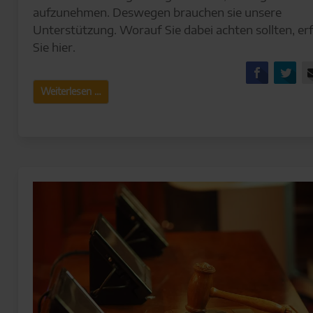
aufzunehmen. Deswegen brauchen sie unsere
Unterstützung. Worauf Sie dabei achten sollten, er
Sie hier.
Facebo
Tw
Ein
Weiterlesen …
kühles
Getränk
im
Sommer?
Aber
sicher!