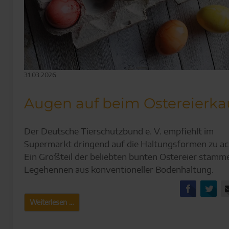
31.03.2026
Augen auf beim Ostereierka
Der Deutsche Tierschutzbund e. V. empfiehlt im
Supermarkt dringend auf die Haltungsformen zu ac
Ein Großteil der beliebten bunten Ostereier stamm
Legehennen aus konventioneller Bodenhaltung.
Facebo
Tw
Augen
Weiterlesen …
auf
beim