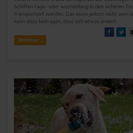
Schiffen tage- oder wochenlang in den sicheren To
transportiert werden. Das muss jedoch nicht sein! J
kann dazu beitragen, dass sich etwas ändert.
Facebo
Tw
Tiertransporte:
Weiterlesen …
Leid
in
Endlosschleife