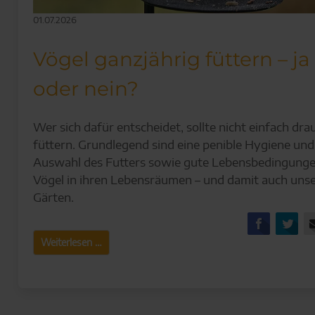
01.07.2026
Vögel ganzjährig füttern – ja
oder nein?
Wer sich dafür entscheidet, sollte nicht einfach dra
füttern. Grundlegend sind eine penible Hygiene und
Auswahl des Futters sowie gute Lebensbedingunge
Vögel in ihren Lebensräumen – und damit auch uns
Gärten.
Facebo
Tw
Vögel
Weiterlesen …
ganzjährig
füttern
–
ja
oder