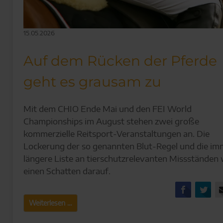
15.05.2026
Auf dem Rücken der Pferde
geht es grausam zu
Mit dem CHIO Ende Mai und den FEI World
Championships im August stehen zwei große
kommerzielle Reitsport-Veranstaltungen an. Die
Lockerung der so genannten Blut-Regel und die im
längere Liste an tierschutzrelevanten Missständen
einen Schatten darauf.
Facebo
Tw
Auf
Weiterlesen …
dem
Rücken