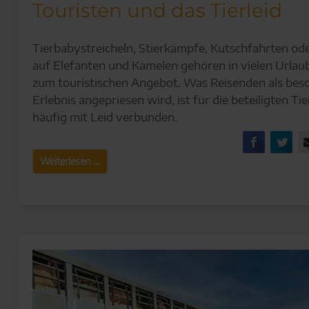
Touristen und das Tierleid
Tierbabystreicheln, Stierkämpfe, Kutschfahrten ode
auf Elefanten und Kamelen gehören in vielen Urlau
zum touristischen Angebot. Was Reisenden als bes
Erlebnis angepriesen wird, ist für die beteiligten Tie
häufig mit Leid verbunden.
Facebo
Tw
Touristen
Weiterlesen …
und
das
Tierleid