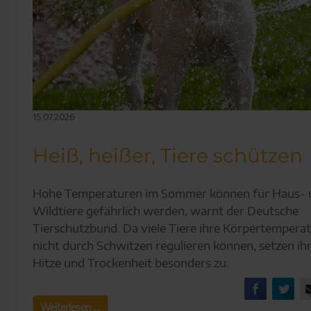
15.07.2026
Heiß, heißer, Tiere schützen
Hohe Temperaturen im Sommer können für Haus- 
Wildtiere gefährlich werden, warnt der Deutsche
Tierschutzbund. Da viele Tiere ihre Körpertempera
nicht durch Schwitzen regulieren können, setzen ih
Hitze und Trockenheit besonders zu.
Facebo
Tw
Heiß,
Weiterlesen …