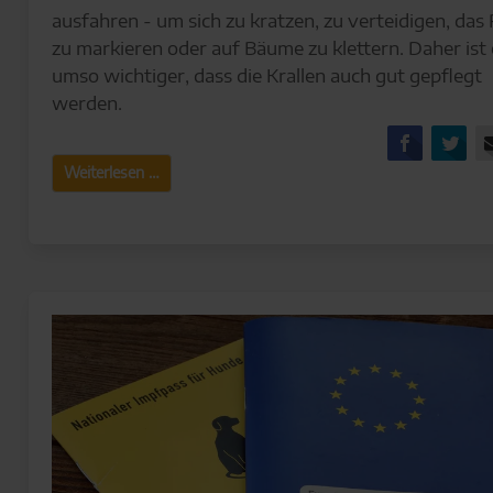
ausfahren - um sich zu kratzen, zu verteidigen, das 
zu markieren oder auf Bäume zu klettern. Daher ist 
umso wichtiger, dass die Krallen auch gut gepflegt
werden.
Facebo
Tw
Krallenpflege
Weiterlesen …
bei
der
Katze
–
so
geht’s
richtig