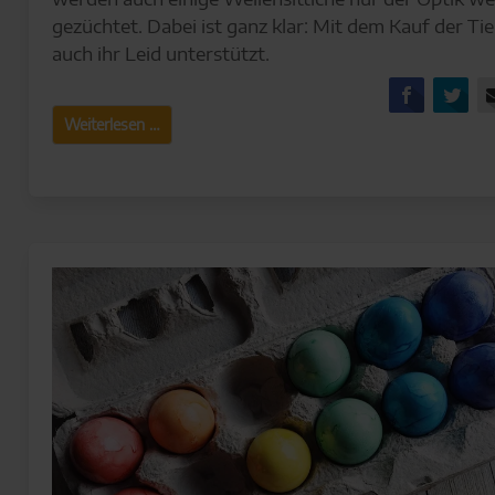
gezüchtet. Dabei ist ganz klar: Mit dem Kauf der Ti
auch ihr Leid unterstützt.
Facebo
Tw
Wer
Weiterlesen …
„schön“
sein
muss,
muss
auch
noch
leiden