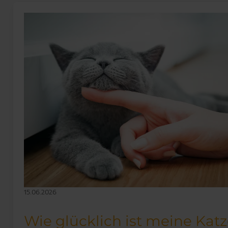
nein?
15.06.2026
Wie glücklich ist meine Kat