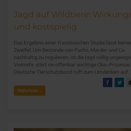
Jagd auf Wildtiere: Wirkung
und kostspielig
Das Ergebnis einer französischen Studie lässt keine
Zweifel: Um Bestände von Fuchs, Marder und Co.
nachhaltig zu regulieren, ist die Jagd völlig ungeeign
Vielmehr stört sie offenbar wichtige Öko-Prozesse.
Deutsche Tierschutzbund ruft zum Umdenken auf.
Facebo
Tw
Jagd
Weiterlesen …
auf
Wildtiere:
Wirkungslos
und
kostspielig