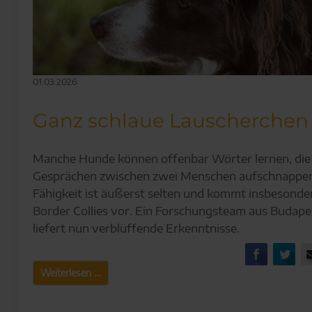
01.03.2026
Ganz schlaue Lauscherchen
Manche Hunde können offenbar Wörter lernen, die s
Gesprächen zwischen zwei Menschen aufschnappen
Fähigkeit ist äußerst selten und kommt insbesonder
Border Collies vor. Ein Forschungsteam aus Budape
liefert nun verblüffende Erkenntnisse.
Facebo
Tw
Ganz
Weiterlesen …
schlaue
Lauscherchen