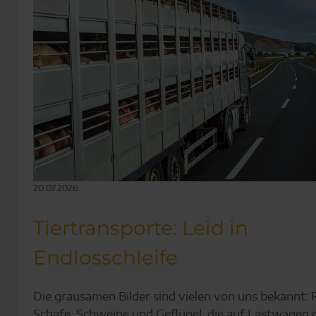
20.07.2026
Tiertransporte: Leid in
Endlosschleife
Die grausamen Bilder sind vielen von uns bekannt: 
Schafe, Schweine und Geflügel, die auf Lastwagen 