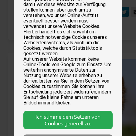
erfolgreich.
damit wir diese Website zur Verfügung
stellen können, aber auch um zu
Facebo
Tw
verstehen, wo unser Online-Auftritt
Aus
Weiterlesen …
eventuell besser werden muss,
für
verwendet unsere Website Cookies.
Hierbei handelt es sich sowohl um
Oktopus-
technisch notwendige Cookies unseres
Farm
Webseitensystems, als auch um die
Cookies, welche durch Statistiktools
gesetzt werden.
Auf unserer Website kommen keine
Online-Tools von Google zum Einsatz. Um
weiterhin anonymisierte Daten zur
Nutzung unserer Website erheben zu
dürfen, bitten wir Sie, in dem Setzen von
Cookies zuzustimmen. Sie können Ihre
Entscheidung jederzeit widerrufen, indem
Sie auf die kleine Fahne am unteren
Bildschirmrand klicken.
Ich stimme dem Setzen von
Cookies generell zu.