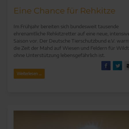
Eine Chance für Rehkitze
Im Frühjahr bereiten sich bundesweit tausende
ehrenamtliche Rehkitzretter auf eine neue, intensiv
Saison vor. Der Deutsche Tierschutzbund e.V. warnt
die Zeit der Mahd auf Wiesen und Feldern für Wildt
ohne Unterstützung lebensgefährlich ist.
Facebo
Tw
Eine
Weiterlesen …
Chance
für
Rehkitze