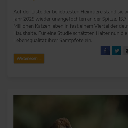
Auf der Liste der beliebtesten Heimtiere stand sie 
Jahr 2025 wieder unangefochten an der Spitze. 15,7
Millionen Katzen leben in fast einem Viertel der de
Haushalte. Für eine Studie schätzten Halter nun die
Lebensqualität ihrer Samtpfote ein.
Facebo
Tw
Wie
Weiterlesen …
glücklich
ist
meine
Katze?