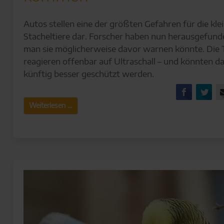
Autos stellen eine der größten Gefahren für die kle
Stacheltiere dar. Forscher haben nun herausgefund
man sie möglicherweise davor warnen könnte. Die 
reagieren offenbar auf Ultraschall – und könnten d
künftig besser geschützt werden.
Facebo
Tw
Wie
Weiterlesen …
Igel
sicher
über
die
Straße
kommen